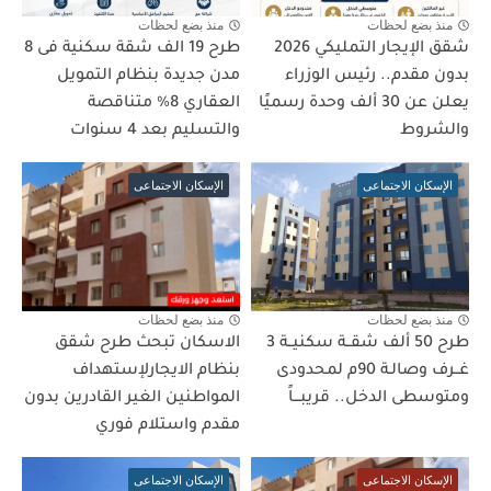
منذ بضع لحظات
منذ بضع لحظات
شقق الإيجار التمليكي 2026
طرح 19 الف شقة سكنية فى 8
بدون مقدم.. رئيس الوزراء
مدن جديدة بنظام التمويل
يعلن عن 30 ألف وحدة رسميًا
العقاري 8% متناقصة
والشروط
والتسليم بعد 4 سنوات
الإسكان الاجتماعى
الإسكان الاجتماعى
منذ بضع لحظات
منذ بضع لحظات
طرح 50 ألف شقــة سكنيــة 3
الاسكان تبحث طرح شقق
غــرف وصالـة 90م لمحدودى
بنظام الايجارلإستهداف
ومتوسطى الدخل.. قريبـــاً
المواطنين الغير القادرين بدون
مقدم واستلام فوري
الإسكان الاجتماعى
الإسكان الاجتماعى