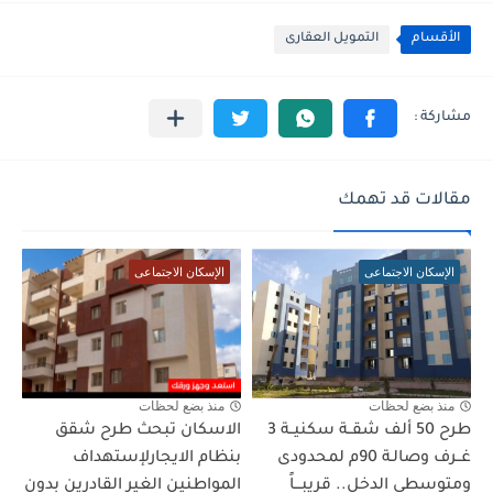
الأقسام
التمويل العقارى
مقالات قد تهمك
الإسكان الاجتماعى
الإسكان الاجتماعى
منذ بضع لحظات
منذ بضع لحظات
طرح 50 ألف شقــة سكنيــة 3
الاسكان تبحث طرح شقق
غــرف وصالـة 90م لمحدودى
بنظام الايجارلإستهداف
ومتوسطى الدخل.. قريبـــاً
المواطنين الغير القادرين بدون