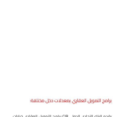
برامج التمويل العقاري بمعدلات دخل مختلفة:
يقدم البنك التجارى الدولى CIB برامج التمويل العقاري خيارات