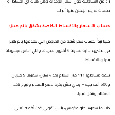
زاد من التساؤلات حول أسعار الوحدات وهل هناك أي أقساط أو
دفعات لم يتم الإعلان عنها أم لا،
حساب الأسعار والأقساط الخاصة بشقق بالم هيلز:
خلينا نبدأ بحساب سعر شقة من العروض اللي بتقدمها بالم هيلز
فى مشروع بداية بمدينة 6 أكتوبر الجديدة، واللي الناس مبسوطة
بيها وبالاقساط.
شقة مساحتها 111 متر، استلام بعد 4 سنين، سعرها 9 ملايين
و500 ألف جنيه – يعني مش بكرة تدفع المقدم وتروح تاخذ
المفتاح وتنقل فيها.
طب ما سعرها حلو وكويس، (ناس تقولي كدا) أقوله تعالي