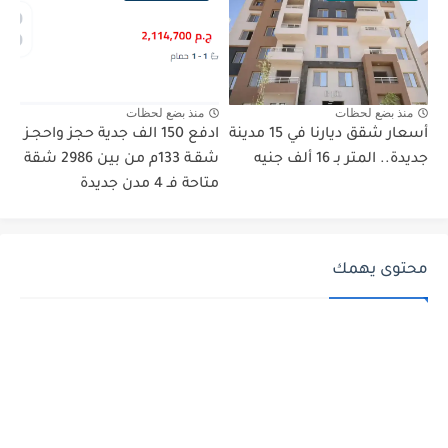
منذ بضع لحظات
منذ بضع لحظات
أسعار شقق ديارنا في 15 مدينة
ادفع 150 الف جدية حجز واحجـز
جديدة.. المتر بـ 16 ألف جنيه
شقـة 133م من بين 2986 شقة
متاحة فـ 4 مدن جديدة
محتوى يهمك