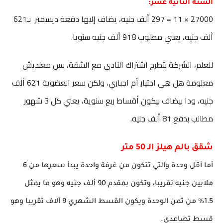
السنة الثانية عشر:
27000 × 11 = 297 ألف جنيه، يضاف إليها دفعة ديسمبر بـ621
ألف جنيه، يعني مطلوب 918 ألف جنيه سنويا.
للعلم، الشركة بتطرح اشتراك النادي مع الشقة، بس معنديش
معلومة هل هي اختيار أم اجباري، ولكن سعر العضوية 621 ألف
جنيه، ودا بيضاف بيكون أقساط ربع سنوية، يعني كل 3 شهور
مطالب بدفع 81 ألف جنيه.
شقق بالم هيلز الـ 50 متر
أما أقل وحدة والتي تتكون من غرفة واحدة يبدأ سعرها من 6
ملايين جنيه تقريبا، وتكون بمقدم 90 ألف جنيه وهو ما يمثل
1.5% من ثمن الوحدة ويكون القسط الشهري 9 آلاف تقريبا وهو
قسط تصاعدي.