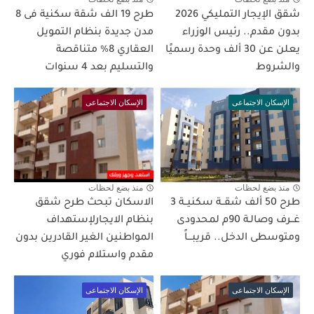
شقق الإيجار التمليكي 2026
طرح 19 الف شقة سكنية فى 8
بدون مقدم.. رئيس الوزراء
مدن جديدة بنظام التمويل
يعلن عن 30 ألف وحدة رسميًا
العقاري 8% متناقصة
والشروط
والتسليم بعد 4 سنوات
الإسكان الاجتماعى
الإسكان الاجتماعى
منذ بضع لحظات
منذ بضع لحظات
طرح 50 ألف شقــة سكنيــة 3
الاسكان تبحث طرح شقق
غــرف وصالـة 90م لمحدودى
بنظام الايجارلإستهداف
ومتوسطى الدخل.. قريبـــاً
المواطنين الغير القادرين بدون
مقدم واستلام فوري
الإسكان الاجتماعى
الإسكان الاجتماعى