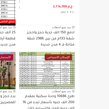
منذ بضع لحظات
منذ بضع ل
ادفع 150 الف جدية حجز واحجـز
شقـة 133م من بين 2986 شقة
متاحة فـ 4 مدن جديدة
مدن جديدة
الإسكان الاجتماعى
الاستثمار
منذ بضع لحظات
منذ بضع ل
طرح 10686 وحدة سكنية بمقدم
بدء حجز و
200 الف جنيه بأسعار تبدء من 16
للمصريين 
الف جنيه للمتر والتسليم خلال