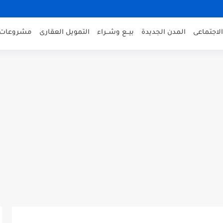
لاجتماعى
المدن الجديدة
بيــع وشــراء
التمويل العقارى
مشروعات 