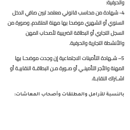
والحرفية:
4- شهادة من محاسب قانوني معتمد تبين صافي الدخل
السنوي أو الشهري موضحا بها مهنة المتقدم، وصورة من
السجل التجاري أو البطاقة الضريبية لأصحاب المهن
والأنشطة التجارية والحرفية.
5– شـهادة التأمينات الاجتماعية إن وجدت موضحـا بها
المهنة والأجر التأمينـي أو صـورة مـن البطاقـة النقابيـة أو
اشـتراك النقابـة.
بالنسبة للأرامل والمطلقات وأصحاب المعاشات: