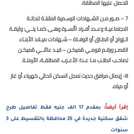
تتحصل عليها المطلقة.
7 – صـور مـن الشـهادات الرسـمية المثبتـة للحالـة
الاجتماعيـة وعـدد أفـراد األسـرة وهـى كمـا يلــي: وثيقـة
الـزواج أو الطـاق أو الوفـاة – شـهادات ميـلاد الأبنـاء
القصـر ورقـم قومـي مُميكـن – قيـد عائلــي مُميكـن
لصاحـب الطلـب مـا عـدا: الأعـزب، المطلقـة، الأرملـة.
8- إيصال مرافق حديث لمحل السكن الحالي كهرباء أو غاز
أو مياه.
إقرأ أيضاً:
بمقدم 17 الف جنيه فقط تفاصيل طرح
شقق سكنية جديدة في 25 محافظة بالتقسيط على 3
سنوات