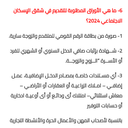
6- ما هي الأوراق المطلوبة للتقديم في شقق الإسكان
الاجتماعي 2024؟
1- صورة من بطاقة الرقم القومي للمتقدم والزوجة سارية.
2- شــهادة بإثبات صافي الدخل السنوي أو الشهري للفرد
أو الأســرة “الــزوج والزوجــة.
3- أي مسـتندات خاصـة بمصـادر الدخـل الإضافيـة، عمـل
إضافـي – امـلاك الزراعيـة أو العقارات أو الأراضـي –
معاش استثنائي– امتلاك أى ودائـع أو أى أوعيـة ادخارية
أو حسابات التوفير
بالنسبة لأصحاب المهن والأعمال الحرة والأنشطة التجارية