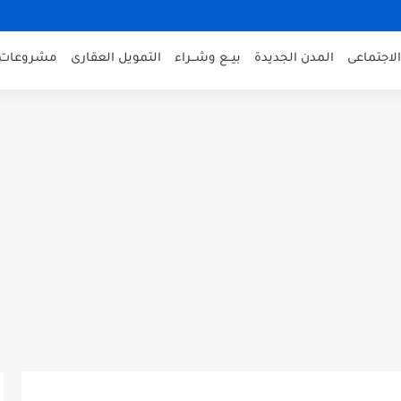
لاجتماعى
المدن الجديدة
بيــع وشــراء
التمويل العقارى
مشروعات 