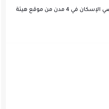
خطوة بخطوة.. كيفية حجز أراضي الإسكان في 4 مدن من موقع هيئة