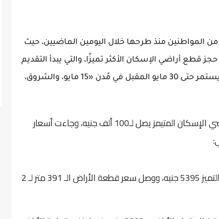
ا من المواطنين منذ طرحها خلال اليومين الماضيين، حيث
 قطع أراضي الإسكان الأكثر تميزًا، والتي يبدأ التقديم
على حجزها بدايةً من اليوم 1 أبريل الجاري ويستمر حتى 30 مايو المقبل في مُدن «15 مايو، والشروق،
وأكدت وزارة الإسكان أن مقدم الحجز في أراضي الإسكان المتيمز يصل لـ100 ألف جنيه، وجاءت أسعار
1- برج العرب الجديدة، سجل سعر المتر بنسبة التميز 5395 جنيه، ووصل سعر قطعة الأراض الـ 391 متر لـ 2