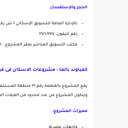
الحجز والإستفسار:
بالإدارة العامة للتسويق الإسكاني ٦ ش رفاعة الدقي امام مجلس الدولة.
رقم تليفون: ٣٧٦٠٩٩١٧
مكتب التسويق المباشر بمقر المشروع.: ٢٥٣٠٦٢٠٨
كمباوند بالما -
مشروعات الاسكان فى فبراير 
يقع المشروع بالقطعة ر
ويتكون المشروع من عدد محدود من الفيلات الف
مميزات المشروع:
واجهات عصرية.