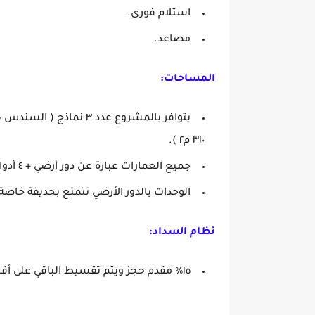
استلام فورى.
مصاعد.
المساحات:
٣١٠ م٢ ).
جميع العمارات عبارة عن دور أرضي + ٤ أدوار متكررة.
الوحدات بالدور الأرضي تتمتع بحديقة خاص
نظام السداد:
١٥٪ مقدم حجز ويتم تقسيط الباقي على أقساط لمدة ١٠ سنوات بالفائدة المعمول بها عند التعاقد.