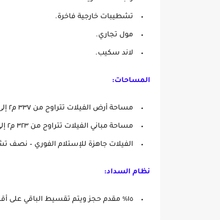
تشطيبات خارجية فاخرة.
مول تجاري.
لاند سكيب.
المساحات:
مساحة أرض الفيلات تتراوح من ٣٣٧ م٢ إلى ٧٢٩ م٢.
مساحة مباني الفيلات تتراوح من ٣٢٣ م٢ إلى ٣٨٣ م٢.
الفيلات جاهزة للإستلام الفوري – نصف 
نظام السداد:
١٥٪ مقدم حجز ويتم تقسيط الباقي على أقساط لمدة ١٠ سنوات بالفائدة المعمول بها عند التعاقد.