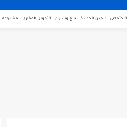
لاجتماعى
المدن الجديدة
بيــع وشــراء
التمويل العقارى
مشروعات 