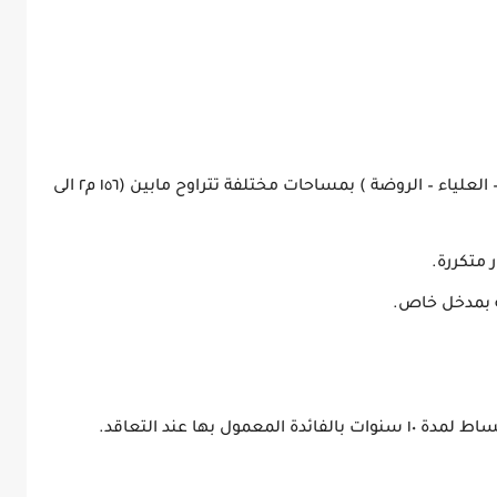
يتوافر بالمشروع عدد ٣ نماذج ( السندس – العلياء – الروضة ) بمساحات مختلفة تتراوح مابين (١٥٦ م٢ الى
ة بمدخل خاص.