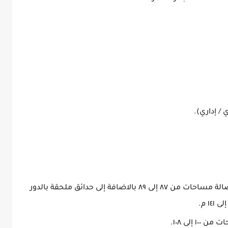
/ إداري).
شاليهات دور أرضي بعدد محدود ٢ غرفة وصالة مساحات من ٨٧ إلى ٨٩ بالاضافة إلى حدائق ملحقة بالدور